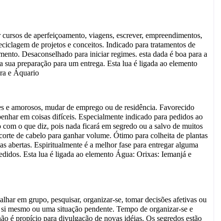
r cursos de aperfeiçoamento, viagens, escrever, empreendimentos,
reciclagem de projetos e conceitos. Indicado para tratamentos de
imento. Desaconselhado para iniciar regimes. esta dada é boa para a
a sua preparação para um entrega. Esta lua é ligada ao elemento
ra e Áquario
s e amorosos, mudar de emprego ou de residência. Favorecido
enhar em coisas difíceis. Especialmente indicado para pedidos ao
 com o que diz, pois nada ficará em segredo ou a salvo de muitos
 corte de cabelo para ganhar volume. Ótimo para colheita de plantas
as abertas. Espiritualmente é a melhor fase para entregar alguma
pedidos. Esta lua é ligada ao elemento Água: Orixas: Iemanjá e
lhar em grupo, pesquisar, organizar-se, tomar decisões afetivas ou
r a si mesmo ou uma situação pendente. Tempo de organizar-se e
não é propício para divulgação de novas idéias. Os segredos estão